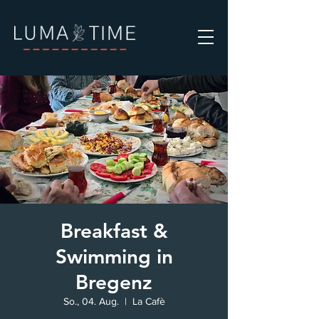
Breakfast &
Swimming in
Bregenz
So., 04. Aug.
  |  
La Cafè