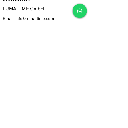
LUMA TIME GmbH
Email:
info@luma-time.com
Tel.
+43
664 95 66 040
Folge uns auf Instagram & Facebook!
Melde dich für unseren Newsletter an
Folge uns auf Facebook & Instagram!
Anmelden