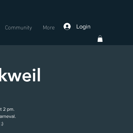
Community
More
Login
kweil
t 2 pm.
arneval.
;)