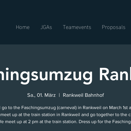
Home
JGAs
Teamevents
Proposals
hingsumzug Ran
Sa., 01. März
  |  
Rankweil Bahnhof
l go to the Faschingsumzug (carneval) in Rankweil on March 1st a
 meet up at the train station in Rankweil and go together to the c
e meet up at 2 pm at the train station. Dress up for the Fasching 