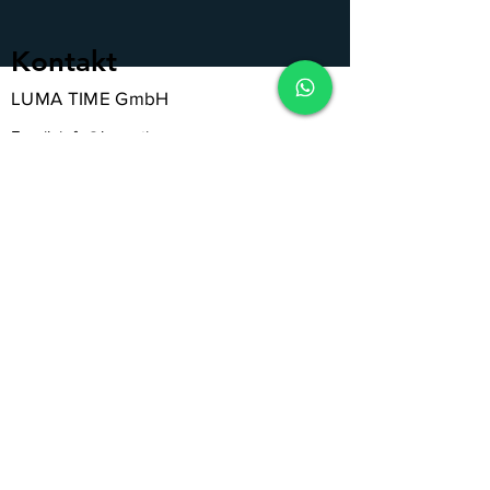
Kontakt
LUMA TIME GmbH
Email:
info@luma-time.com
Tel.
+43
664 95 66 040
Folge uns auf Instagram & Facebook!
Melde dich für unseren Newsletter an
Folge uns auf Facebook & Instagram!
Anmelden