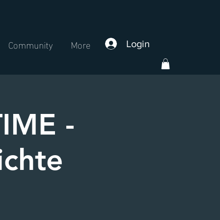
Community
More
Login
IME -
ichte