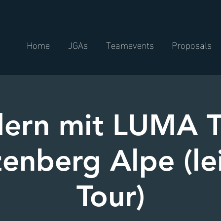
Home
JGAs
Teamevents
Proposals
ern mit LUMA T
enberg Alpe (le
Tour)