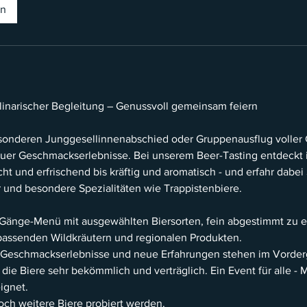
en
ulinarischer Begleitung – Genussvoll gemeinsam feiern
sonderen Junggesellinnenabschied oder Gruppenausflug voller
euer Geschmackserlebnisse. Bei unserem Beer-Tasting entdeckt 
icht und erfrischend bis kräftig und aromatisch - und erfahr dab
ur und besondere Spezialitäten wie Trappistenbiere.
5-Gänge-Menü mit ausgewählten Biersorten, fein abgestimmt zu e
passenden Wildkräutern und regionalen Produkten.
 Geschmackserlebnisse und neue Erfahrungen stehen im Vorde
die Biere sehr bekömmlich und verträglich. Ein Event für alle -
ignet.
och weitere Biere probiert werden.