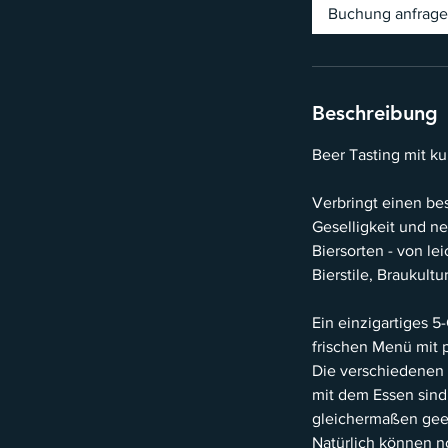
d
Buchung anfrag
.
Beschreibung
Beer Tasting mit k
Verbringt einen be
Geselligkeit und n
Biersorten - von le
Bierstile, Braukult
Ein einzigartiges 
frischen Menü mit 
Die verschiedenen
mit dem Essen sind 
gleichermaßen gee
Natürlich können n