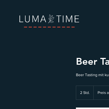
Beer Ta
Beer Tasting mit k
Preis
auf
2 Std.
2
Preis 
Anfrage
S
t