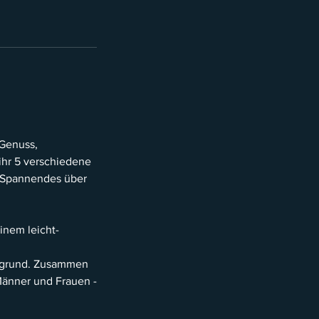
 Genuss,
ihr 5 verschiedene
ei Spannendes über
inem leicht-
rgrund. Zusammen
 Männer und Frauen -