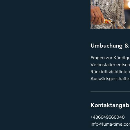
Umbuchung &
Fragen zur Kündigun
Veranstalter entsc
Rücktrittsrichtlini
Auswärtsgeschäfte-G
Kontaktangab
+436649566040
info@luma-time.co