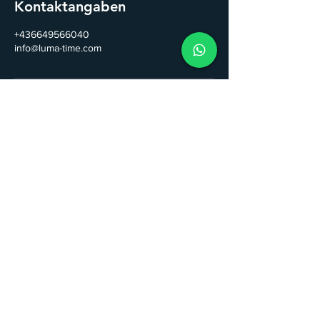
Kontaktangaben
+436649566040
info@luma-time.com
Kontakt
LUMA TIME GmbH
Email:
info@luma-time.com
Tel.
+43
664 95 66 040
Folge uns auf Instagram & Facebook!