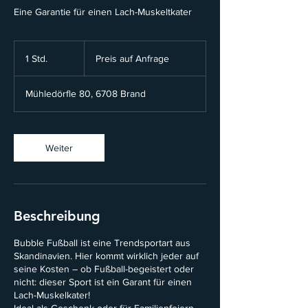
Eine Garantie für einen Lach-Muskeltkater
Preis
auf
1 Std.
1
Preis auf Anfrage
Anfrage
S
t
Mühledörfle 80, 6708 Brand
d
Weiter
Beschreibung
Bubble Fußball ist eine Trendsportart aus
Skandinavien. Hier kommt wirklich jeder auf
seine Kosten – ob Fußball-begeistert oder
nicht: dieser Sport ist ein Garant für einen
Lach-Muskelkater!