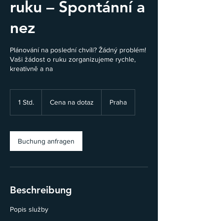
ruku – Spontánní a
nez
Plánování na poslední chvíli? Žádný problém!
Vaši žádost o ruku zorganizujeme rychle,
kreativně a na
Cena
na
1 Std.
1
Cena na dotaz
Praha
dotaz
S
t
d
Buchung anfragen
Beschreibung
Popis služby