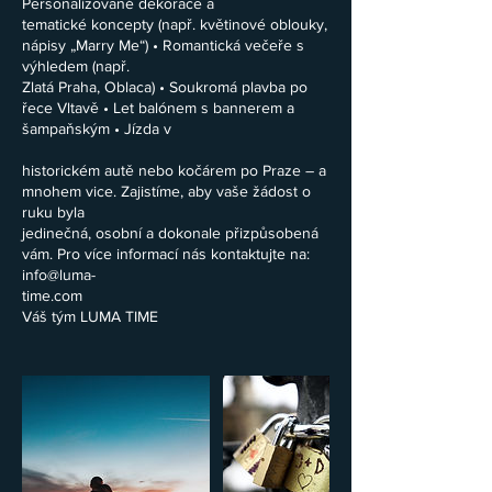
Personalizované dekorace a
tematické koncepty (např. květinové oblouky,
nápisy „Marry Me“) • Romantická večeře s
výhledem (např.
Zlatá Praha, Oblaca) • Soukromá plavba po
řece Vltavě • Let balónem s bannerem a
šampaňským • Jízda v
historickém autě nebo kočárem po Praze – a
mnohem vice. Zajistíme, aby vaše žádost o
ruku byla
jedinečná, osobní a dokonale přizpůsobená
vám. Pro více informací nás kontaktujte na:
info@luma-
time.com
Váš tým LUMA TIME