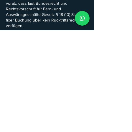
vorab, dass laut Bundesrecht und
Rechtsvorschrift für Fern- und
Auswärtsgeschäfte-Gesetz § 18 (10) Sie nach
fixer Buchung über kein Rücktrittsrecht
verfügen.
Kontaktangaben
+436649566040
info@luma-time.com
Kontakt
LUMA TIME GmbH