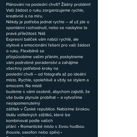
Plánování na poslední chvíli? Žádný problém!
Vaši žádost o ruku zorganizujeme rychle,
kreativně a na míru.
Někdy je potřeba jednat rychle – ať už jde o
spontánní rozhodnutí, nebo se naskytne ta
pravá příležitost: Náš
Expresní balíček vám nabízí rychlé, ale
stylové a emocionální řešení pro vaši žádost
o ruku. Flexibilně se
přizpůsobíme vašim přáním, poskytneme
vám podrobné poradenství a zahájíme
všechny potřebné kroky na
poslední chvíli – od fotografa až po ideální
místo. Rychle, spolehlivě a vždy se stylem a
emocemi. Na místě
budeme s vámi osobně, abychom zajistili, že
vše bude plynule probíhat – a vytvoříme
nezapomenutelný
zážitek v České republice. Nabízíme širokou
škálu volitelných zážitků, které lze
kombinovat podle vašich
přání: • Romantické místo s živou hudbou
(housle, saxofon nebo zpěv) •