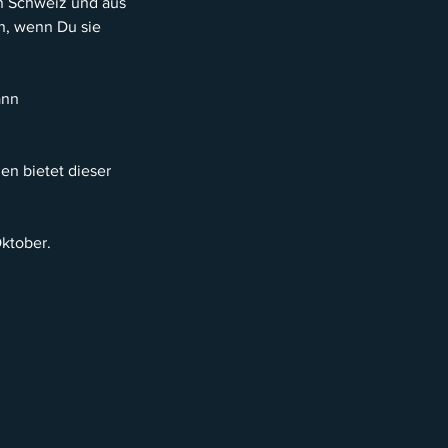
n Schweiz und aus
n, wenn Du sie
ann
en bietet dieser
Oktober.