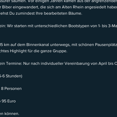
ssufer säumen. Vor einigen Jahren kamen aus der angrenzende
 Biber eingewandert, die sich am Alten Rhein angesiedelt habe
 siehst Du zumindest Ihre bearbeiteten Bäume.
in: Wir starten mit unterschiedlichen Bootstypen von 1- bis 3-M
 15 km auf dem Binnenkanal unterwegs, mit schönen Pausenplätz
chtes Highlight für die ganze Gruppe.
in Termine: Nur nach individueller Vereinbarung von April bis 
 5-6 Stunden)
 8 Personen
b 95 Euro
en können.