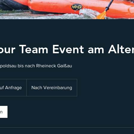
our Team Event am Alte
ipoldsau bis nach Rheineck Gaißau
auf Anfrage
Nach Vereinbarung
en