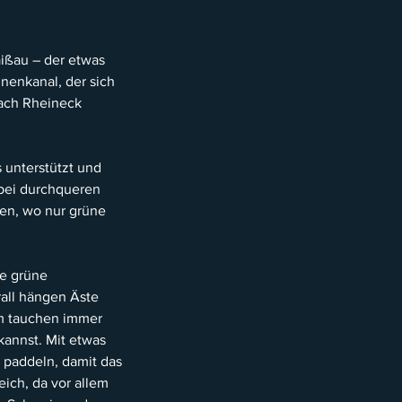
aißau – der etwas
nenkanal, der sich
nach Rheineck
 unterstützt und
bei durchqueren
en, wo nur grüne
te grüne
rall hängen Äste
m tauchen immer
kannst. Mit etwas
r paddeln, damit das
eich, da vor allem