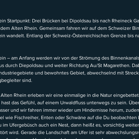
ein Startpunkt: Drei Brücken bei Dipoldsau bis nach Rheineck G
 dem Alten Rhein. Gemeinsam fahren wir auf dem Schweizer Bin
in wandelt. Entlang der Schweiz-Österreichischen Grenze bis 
ein – am Anfang werden wir von der Strömung des Binnenkanals
us durch Diepoldsau und weiter Richtung Au/St Magarethen. Da
Industriegebiete und bewohntes Gebiet, abwechselnd mit Streck
egleiter sind.
n Alten Rhein erleben wir eine einmalige in die Natur eingebette
 hast das Gefühl, auf einem Urwaldfluss unterwegs zu sein. Übe
sser und wir fahren immer wieder um Hindernisse herum, zude
el wie Fischreiher, Enten oder Schwäne auf die Du beobachten 
 im Ufergebüsch auch ein Nest, dann heißt es, vorsichtig weite
stört wird. Gerade die Landschaft am Ufer ist sehr abwechslungsr