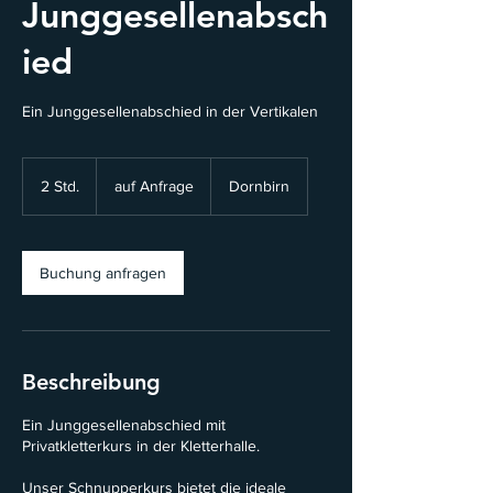
Junggesellenabsch
ied
Ein Junggesellenabschied in der Vertikalen
auf
Anfrage
2 Std.
2
auf Anfrage
Dornbirn
S
t
d
.
Buchung anfragen
Beschreibung
Ein Junggesellenabschied mit
Privatkletterkurs in der Kletterhalle.
Unser Schnupperkurs bietet die ideale