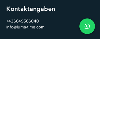
Kontaktangaben
+436649566040
info@luma-time.com
Kontakt
LUMA TIME GmbH
Email:
info@luma-time.com
Tel.
+43
664 95 66 040
Folge uns auf Instagram & Facebook!