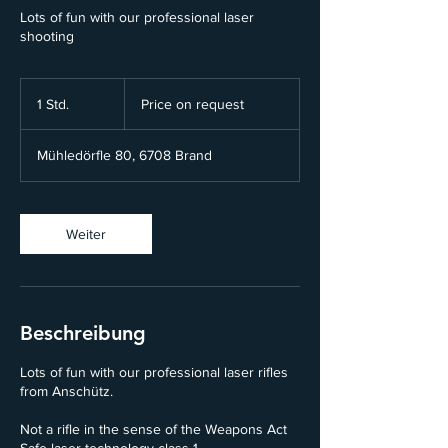
Lots of fun with our professional laser
shooting
Price
on
1 Std.
1
Price on request
request
S
t
Mühledörfle 80, 6708 Brand
d
Weiter
Beschreibung
Lots of fun with our professional laser rifles
from Anschütz.
Not a rifle in the sense of the Weapons Act