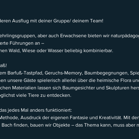
deren Ausflug mit deiner Gruppe/ deinem Team!
Lehrlingsgruppen, aber auch Erwachsene bieten wir naturpädag
rte Führungen an –
men Wald, Wiese oder Wasser beliebig kombinierbar.
aß!
em Barfuß-Tastpfad, Geruchs-Memory, Baumbegegnungen, Spi
nen unsere Gäste spielerisch allerlei über die heimische Flora u
ichen Materialien lassen sich Baumgesichter und Skulpturen her
öglichst viele Tiere zu entdecken.
 das jedes Mal anders funktioniert:
, Methode, Ausdruck der eigenen Fantasie und Kreativität. Mit den
 Bach finden, bauen wir Objekte – das Thema kann, muss aber 