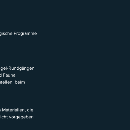
ogische Programme
egel-Rundgängen
nd Fauna.
stellen, beim
 Materialien, die
nicht vorgegeben