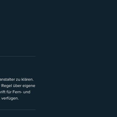
nstalter zu klären.
r Regel über eigene
ift für Fern- und
t verfügen.