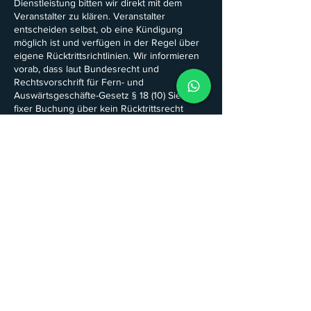
Dienstleistung bitten wir direkt mit dem
Veranstalter zu klären. Veranstalter
entscheiden selbst, ob eine Kündigung
möglich ist und verfügen in der Regel über
eigene Rücktrittsrichtlinien. Wir informieren
vorab, dass laut Bundesrecht und
Rechtsvorschrift für Fern- und
Auswärtsgeschäfte-Gesetz § 18 (10) Sie nach
fixer Buchung über kein Rücktrittsrecht
verfügen.
Kontaktangaben
+436649566040
info@luma-time.com