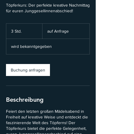
Töpferkurs: Der perfekte kreative Nachmittag
für euren Junggesellinnenabschied!
auf
Anfrage
3 Std.
3
auf Anfrage
S
t
wird bekanntgegeben
d
.
Buchung anfragen
Beschreibung
Feiert den letzten großen Mädelsabend in
Freiheit auf kreative Weise und entdeckt die
faszinierende Welt des Töpferns! Der
Töpferkurs bietet die perfekte Gelegenheit,