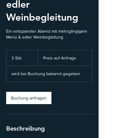
edler
Weinbegleitung
Ein entspannter Abend mit mehrgängigem
Menü & edler Weinbegleitung
Preis
auf
3 Std.
3
Preis auf Anfrage
Anfrage
S
t
wird bei Buchung bekannt gegeben
d
.
Buchung anfragen
Beschreibung