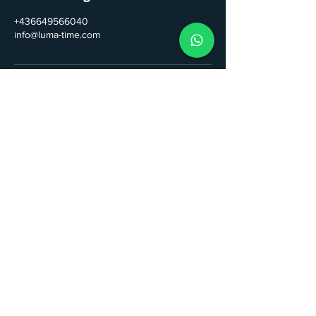
+436649566040
info@luma-time.com
Kontakt
LUMA TIME GmbH
Email:
info@luma-time.com
Tel.
+43
664 95 66 040
Folge uns auf Instagram & Facebook!